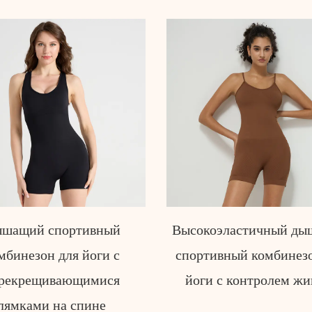
оэластичный дышащий
Облегающий спорти
тивный комбинезон для
комбинезон для йоги
и с контролем живота
рукавов, идеально под
для спортзала