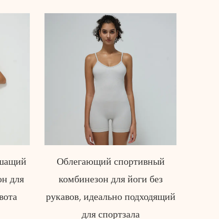
вный
Спортивный комбинезон для
Ор
 без
йоги с контролем живота
спор
ходящий
йоги