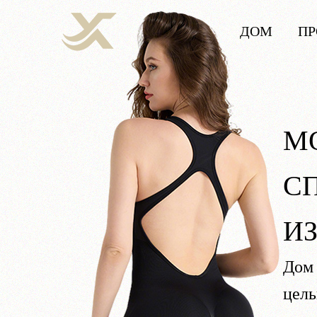
ДОМ
ПР
М
С
И
Дом
цель