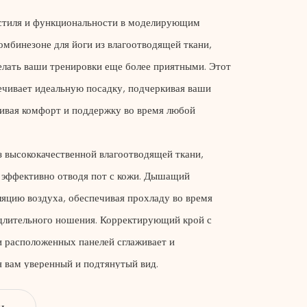
 стиля и функциональности в моделирующим
мбинезоне для йоги из влагоотводящей ткани,
делать ваши тренировки еще более приятными. Этот
ечивает идеальную посадку, подчеркивая ваши
чивая комфорт и поддержку во время любой
з высококачественной влагоотводящей ткани,
, эффективно отводя пот с кожи. Дышащий
ляцию воздуха, обеспечивая прохладу во время
длительного ношения. Корректирующий крой с
и расположенных панелей сглаживает и
я вам уверенный и подтянутый вид.
ет отвлекающие факторы и дискомфорт,