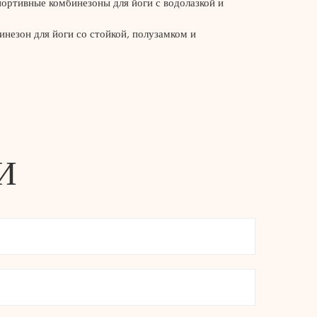
ртивные комбинезоны для йоги с водолазкой и
вашему активному образу жизни, сохраняя при
езон для йоги со стойкой, полузамком и
здражение и натирание, обеспечивая комфорт
льнокроеный облегающий спортивный комбинезон
в себе функциональность и стиль, что делает его
фитнес-гардероба, который поддерживает ваши
ренность от начала до конца.
И