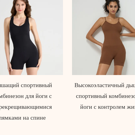
оэластичный дышащий
Облегающий спорти
тивный комбинезон для
комбинезон для йоги
и с контролем живота
рукавов, идеально под
для спортзала