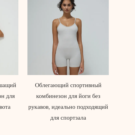
вный
Спортивный комбинезон для
Ор
 без
йоги с контролем живота
спор
ходящий
йоги