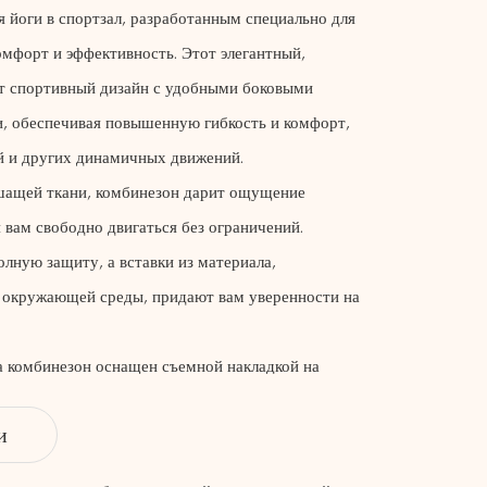
 йоги в спортзал, разработанным специально для
мфорт и эффективность. Этот элегантный,
т спортивный дизайн с удобными боковыми
и, обеспечивая повышенную гибкость и комфорт,
й и других динамичных движений.
шащей ткани, комбинезон дарит ощущение
я вам свободно двигаться без ограничений.
лную защиту, а вставки из материала,
 окружающей среды, придают вам уверенности на
а комбинезон оснащен съемной накладкой на
индивидуальную поддержку в соответствии с
и
маетесь ли вы йогой, поднимаете тяжести или
ыми тренировками, этот комбинезон создан для