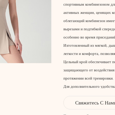
спортивным комбинезоном для
активных женщин, ценящих ко
облегающий комбинезон имее
вырезами и подгибкой сперед
особенно во время приседани
Изготовленный из мягкой, ды
легкости и комфорта, позволя
Цельный крой обеспечивает по
защищающего от воздействия
протяжении всей тренировки.
Для дополнительного удобств
грудь, которая обеспечивает 
Свяжитесь С Нам
вашими предпочтениями. Зани
занимаетесь высокоинтенсивн