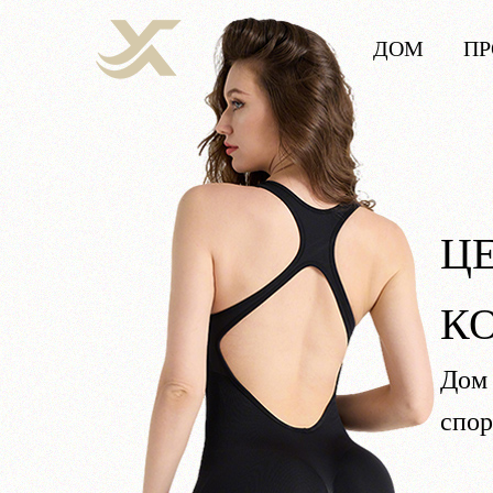
ДОМ
ПР
Ц
К
Дом
спор